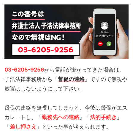
03-6205-9256
から電話が掛かってきた場合は、
子浩法律事務所から「
督促の連絡
」ですので無視や
放置はしないようにして下さい。
督促の連絡を無視してしまうと、今後は督促がエス
カレートし、「
勤務先への連絡
」「
法的手続き
」
「
差し押さえ
」といった事が考えられます。