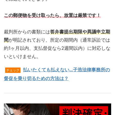
この郵便物を受け取ったら、放置は厳禁です！
裁判所からの書類には
答弁書提出期限や異議申立期
間
が明記されており、所定の期間内（通常訴訟では
約1ヶ月以内、支払督促なら2週間以内）に対応しな
いといけません。
払いたくても払えない…子浩法律事務所の
チェック
督促を乗り切るための方法は？