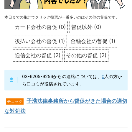
本日までの集計でクリック投票が一番多いのはその他の督促です。
カード会社の督促
(
0
)
督促以外
(
0
)
後払い会社の督促
(
1
)
金融会社の督促
(
1
)
通信会社の督促
(
2
)
その他の督促
(
2
)
03-6205-9256からの連絡については、
0
人の方か
ら口コミが投稿されています。
子浩法律事務所から督促がきた場合の適切
チェック
な対処法