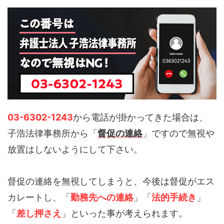
03-6302-1243
から電話が掛かってきた場合は、
子浩法律事務所から「
督促の連絡
」ですので無視や
放置はしないようにして下さい。
督促の連絡を無視してしまうと、今後は督促がエス
カレートし、「
勤務先への連絡
」「
法的手続き
」
「
差し押さえ
」といった事が考えられます。