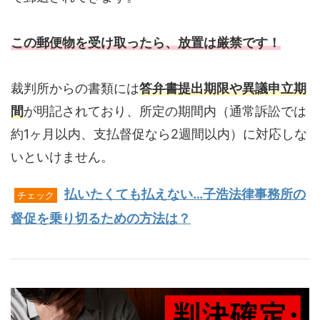
この郵便物を受け取ったら、放置は厳禁です！
裁判所からの書類には
答弁書提出期限や異議申立期
間
が明記されており、所定の期間内（通常訴訟では
約1ヶ月以内、支払督促なら2週間以内）に対応しな
いといけません。
払いたくても払えない…子浩法律事務所の
チェック
督促を乗り切るための方法は？