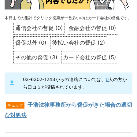
本日までの集計でクリック投票が一番多いのはカード会社の督促です。
通信会社の督促
(
0
)
金融会社の督促
(
0
)
督促以外
(
0
)
後払い会社の督促
(
2
)
その他の督促
(
3
)
カード会社の督促
(
5
)
03-6302-1243からの連絡については、
0
人の方か
ら口コミが投稿されています。
子浩法律事務所から督促がきた場合の適切
チェック
な対処法