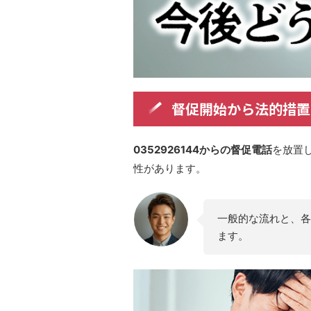
督促開始から法的措置
0352926144からの督促電話
を放置
性があります。
一般的な流れと、各
ます。