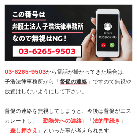
03-6265-9503
から電話が掛かってきた場合は、
子浩法律事務所から「
督促の連絡
」ですので無視や
放置はしないようにして下さい。
督促の連絡を無視してしまうと、今後は督促がエス
カレートし、「
勤務先への連絡
」「
法的手続き
」
「
差し押さえ
」といった事が考えられます。