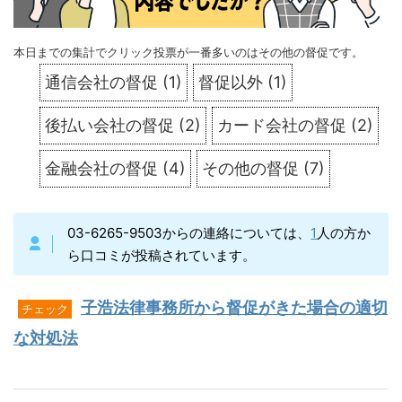
本日までの集計でクリック投票が一番多いのはその他の督促です。
通信会社の督促
(
1
)
督促以外
(
1
)
後払い会社の督促
(
2
)
カード会社の督促
(
2
)
金融会社の督促
(
4
)
その他の督促
(
7
)
03-6265-9503からの連絡については、
1
人の方か
ら口コミが投稿されています。
子浩法律事務所から督促がきた場合の適切
チェック
な対処法