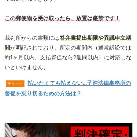
この郵便物を受け取ったら、放置は厳禁です！
裁判所からの書類には
答弁書提出期限や異議申立期
間
が明記されており、所定の期間内（通常訴訟では
約1ヶ月以内、支払督促なら2週間以内）に対応しな
いといけません。
払いたくても払えない…子浩法律事務所の
チェック
督促を乗り切るための方法は？