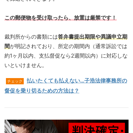
この郵便物を受け取ったら、放置は厳禁です！
裁判所からの書類には
答弁書提出期限や異議申立期
間
が明記されており、所定の期間内（通常訴訟では
約1ヶ月以内、支払督促なら2週間以内）に対応しな
いといけません。
払いたくても払えない…子浩法律事務所の
チェック
督促を乗り切るための方法は？