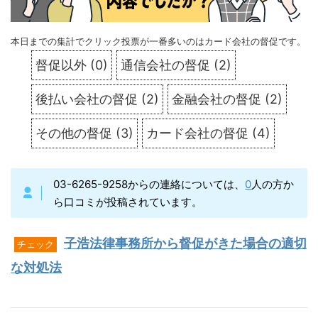
本日までの集計でクリック投票が一番多いのはカード会社の督促です。
督促以外
(
0
)
通信会社の督促
(
2
)
後払い会社の督促
(
2
)
金融会社の督促
(
2
)
その他の督促
(
3
)
カード会社の督促
(
4
)
03-6265-9258からの連絡については、
0
人の方か
ら口コミが投稿されています。
子浩法律事務所から督促がきた場合の適切
チェック
な対処法