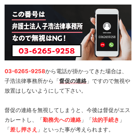
03-6265-9258
から電話が掛かってきた場合は、
子浩法律事務所から「
督促の連絡
」ですので無視や
放置はしないようにして下さい。
督促の連絡を無視してしまうと、今後は督促がエス
カレートし、「
勤務先への連絡
」「
法的手続き
」
「
差し押さえ
」といった事が考えられます。