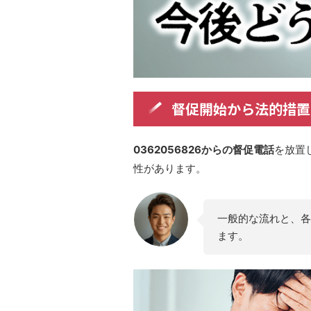
督促開始から法的措置
0362056826からの督促電話
を放置
性があります。
一般的な流れと、各
ます。