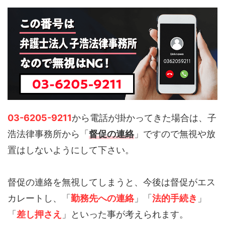
03-6205-9211
から電話が掛かってきた場合は、子
浩法律事務所から「
督促の連絡
」ですので無視や放
置はしないようにして下さい。
督促の連絡を無視してしまうと、今後は督促がエス
カレートし、「
勤務先への連絡
」「
法的手続き
」
「
差し押さえ
」といった事が考えられます。