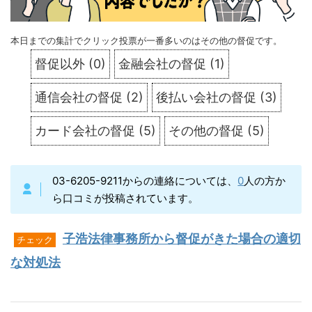
本日までの集計でクリック投票が一番多いのはその他の督促です。
督促以外
(
0
)
金融会社の督促
(
1
)
通信会社の督促
(
2
)
後払い会社の督促
(
3
)
カード会社の督促
(
5
)
その他の督促
(
5
)
03-6205-9211からの連絡については、
0
人の方か
ら口コミが投稿されています。
子浩法律事務所から督促がきた場合の適切
チェック
な対処法