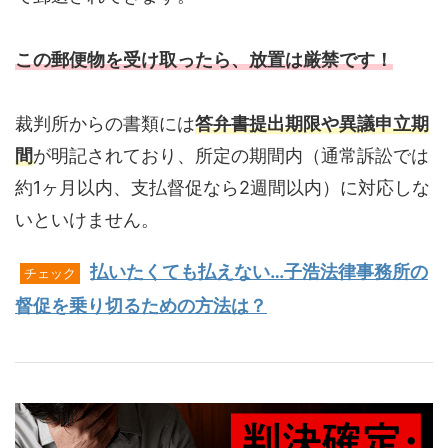
この郵便物を受け取ったら、放置は厳禁です！
裁判所からの書類には
答弁書提出期限や異議申立期
間
が明記されており、所定の期間内（通常訴訟では
約1ヶ月以内、支払督促なら2週間以内）に対応しな
いといけません。
払いたくても払えない…子浩法律事務所の
チェック
督促を乗り切るための方法は？