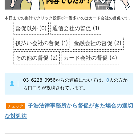
本日までの集計でクリック投票が一番多いのはカード会社の督促です。
督促以外
(
0
)
通信会社の督促
(
1
)
後払い会社の督促
(
1
)
金融会社の督促
(
2
)
その他の督促
(
2
)
カード会社の督促
(
4
)
03-6228-0956からの連絡については、
0
人の方か
ら口コミが投稿されています。
子浩法律事務所から督促がきた場合の適切
チェック
な対処法