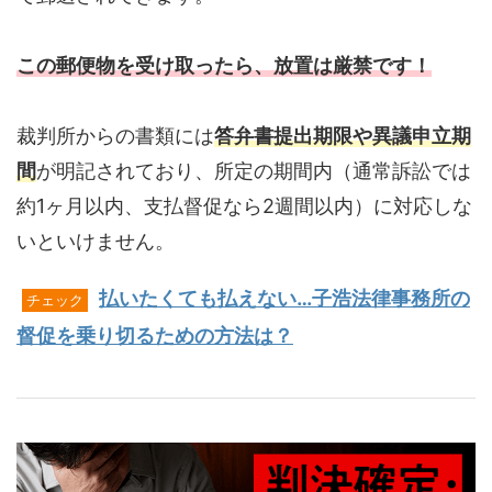
この郵便物を受け取ったら、放置は厳禁です！
裁判所からの書類には
答弁書提出期限や異議申立期
間
が明記されており、所定の期間内（通常訴訟では
約1ヶ月以内、支払督促なら2週間以内）に対応しな
いといけません。
払いたくても払えない…子浩法律事務所の
チェック
督促を乗り切るための方法は？