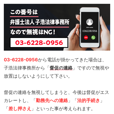
03-6228-0956
から電話が掛かってきた場合は、
子浩法律事務所から「
督促の連絡
」ですので無視や
放置はしないようにして下さい。
督促の連絡を無視してしまうと、今後は督促がエス
カレートし、「
勤務先への連絡
」「
法的手続き
」
「
差し押さえ
」といった事が考えられます。