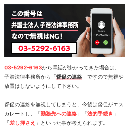
03-5292-6163
から電話が掛かってきた場合は、
子浩法律事務所から「
督促の連絡
」ですので無視や
放置はしないようにして下さい。
督促の連絡を無視してしまうと、今後は督促がエス
カレートし、「
勤務先への連絡
」「
法的手続き
」
「
差し押さえ
」といった事が考えられます。