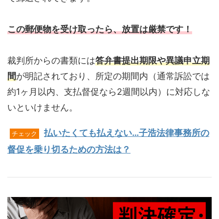
この郵便物を受け取ったら、放置は厳禁です！
裁判所からの書類には
答弁書提出期限や異議申立期
間
が明記されており、所定の期間内（通常訴訟では
約1ヶ月以内、支払督促なら2週間以内）に対応しな
いといけません。
払いたくても払えない…子浩法律事務所の
チェック
督促を乗り切るための方法は？