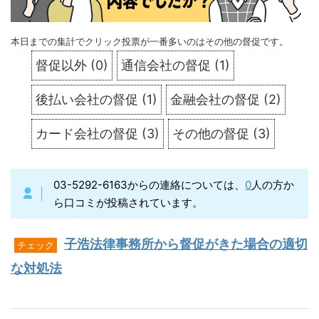
本日までの集計でクリック投票が一番多いのはその他の督促です。
督促以外
(
0
)
通信会社の督促
(
1
)
後払い会社の督促
(
1
)
金融会社の督促
(
2
)
カード会社の督促
(
3
)
その他の督促
(
3
)
03-5292-6163からの連絡については、
0
人の方か
ら口コミが投稿されています。
子浩法律事務所から督促がきた場合の適切
チェック
な対処法