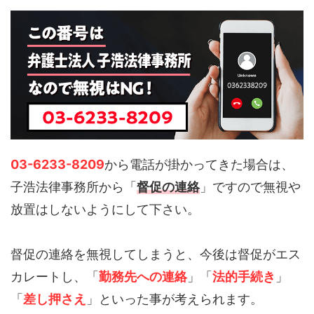
03-6233-8209
から電話が掛かってきた場合は、
子浩法律事務所から「
督促の連絡
」ですので無視や
放置はしないようにして下さい。
督促の連絡を無視してしまうと、今後は督促がエス
カレートし、「
勤務先への連絡
」「
法的手続き
」
「
差し押さえ
」といった事が考えられます。