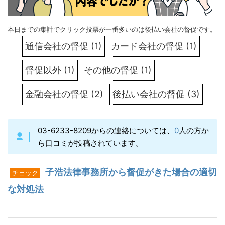
本日までの集計でクリック投票が一番多いのは後払い会社の督促です。
通信会社の督促
(
1
)
カード会社の督促
(
1
)
督促以外
(
1
)
その他の督促
(
1
)
金融会社の督促
(
2
)
後払い会社の督促
(
3
)
03-6233-8209からの連絡については、
0
人の方か
ら口コミが投稿されています。
子浩法律事務所から督促がきた場合の適切
チェック
な対処法