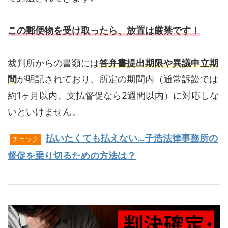
この郵便物を受け取ったら、放置は厳禁です！
裁判所からの書類には
答弁書提出期限や異議申立期
間
が明記されており、所定の期間内（通常訴訟では
約1ヶ月以内、支払督促なら2週間以内）に対応しな
いといけません。
払いたくても払えない…子浩法律事務所の
チェック
督促を乗り切るための方法は？