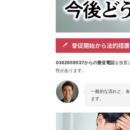
督促開始から法的措置
0362659537からの督促電話
を放置
性があります。
一般的な流れと、各
ます。