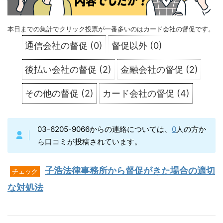
本日までの集計でクリック投票が一番多いのはカード会社の督促です。
通信会社の督促
(
0
)
督促以外
(
0
)
後払い会社の督促
(
2
)
金融会社の督促
(
2
)
その他の督促
(
2
)
カード会社の督促
(
4
)
03-6205-9066からの連絡については、
0
人の方か
ら口コミが投稿されています。
子浩法律事務所から督促がきた場合の適切
チェック
な対処法