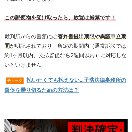
この郵便物を受け取ったら、放置は厳禁です！
裁判所からの書類には
答弁書提出期限や異議申立期
間
が明記されており、所定の期間内（通常訴訟では
約1ヶ月以内、支払督促なら2週間以内）に対応しな
いといけません。
払いたくても払えない…子浩法律事務所の
チェック
督促を乗り切るための方法は？