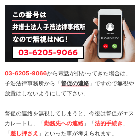
03-6205-9066
から電話が掛かってきた場合は、
子浩法律事務所から「
督促の連絡
」ですので無視や
放置はしないようにして下さい。
督促の連絡を無視してしまうと、今後は督促がエス
カレートし、「
勤務先への連絡
」「
法的手続き
」
「
差し押さえ
」といった事が考えられます。